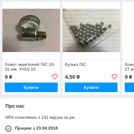
Хомут черв'ячний ISC 10-
Кулька ISC
Хому
16 мм. ХЧ10-16
27 м
9
4,50
9
₴
₴
₴
Купити
Купити
Про нас
88% позитивних з 141 відгука за рік
Працює з 23.04.2018