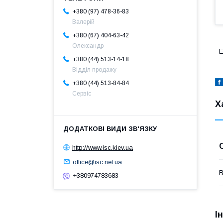
+380 (97) 478-36-83
Валерій
+380 (67) 404-63-42
Олександр
Е
+380 (44) 513-14-18
Відділ продажу
+380 (44) 513-84-84
Сервіс
Х
http://www.isc.kiev.ua
office@isc.net.ua
В
+380974783683
І