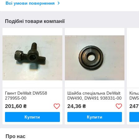
Всі умови повернення
Подібні товари компанії
Гвинт DeWalt DW558
Шайба спеціальна DeWalt
Кіль
279955-00
DW490, DW491 938331-00
DW5
201,60
24,36
247
₴
₴
Купити
Купити
Про нас