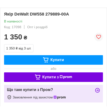
Якір DeWalt DW558 279889-00А
В наявності
Код: 17098
Опт і роздріб
1 350
₴
1 350 ₴
від 3 шт.
Купити
або
Купити з
Що таке купити з Пром?
Замовлення під захистом