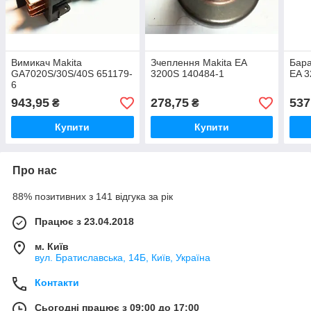
Вимикач Makita
Зчеплення Makita EA
Бара
GA7020S/30S/40S 651179-
3200S 140484-1
EA 
6
943,95
278,75
537
₴
₴
Купити
Купити
Про нас
88% позитивних з 141 відгука за рік
Працює з 23.04.2018
м. Київ
вул. Братиславська, 14Б, Київ, Україна
Контакти
Сьогодні працює з 09:00 до 17:00