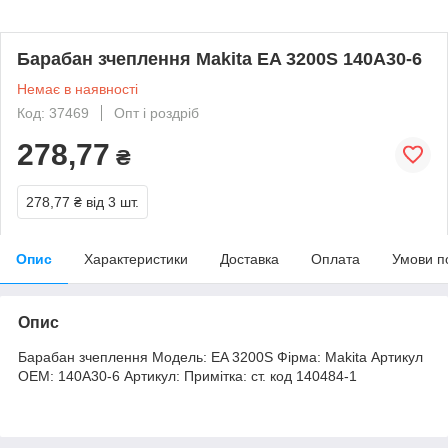
Барабан зчеплення Makita EA 3200S 140A30-6
Немає в наявності
Код: 37469
Опт і роздріб
278,77
₴
278,77 ₴
від 3 шт.
Опис
Характеристики
Доставка
Оплата
Умови п
Опис
Барабан зчеплення Модель: EA 3200S Фірма: Makita Артикул
OEM: 140A30-6 Артикул: Примітка: ст. код 140484-1