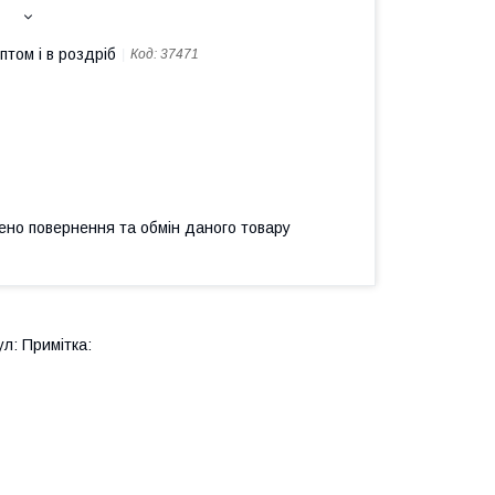
птом і в роздріб
Код:
37471
ено повернення та обмін даного товару
л: Примітка: