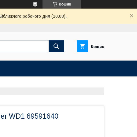
Кошик
айближчого робочого дня (10.08).
Кошик
her WD1 69591640