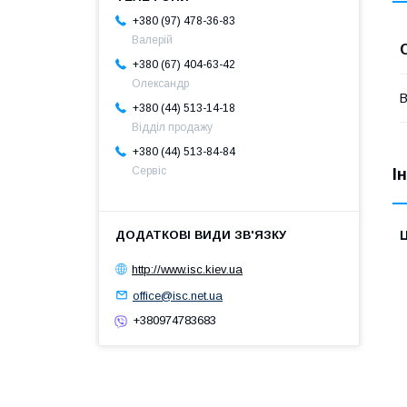
+380 (97) 478-36-83
Валерій
+380 (67) 404-63-42
Олександр
В
+380 (44) 513-14-18
Відділ продажу
+380 (44) 513-84-84
Сервіс
І
Ц
http://www.isc.kiev.ua
office@isc.net.ua
+380974783683