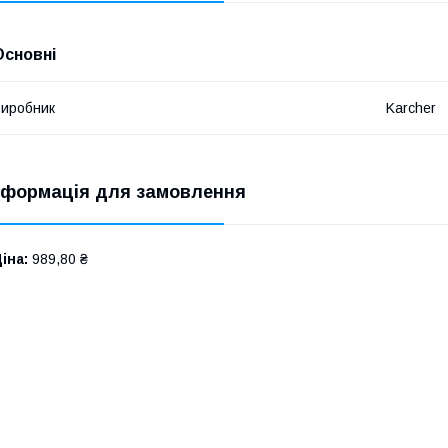
Основні
иробник
Karcher
нформація для замовлення
іна:
989,80 ₴